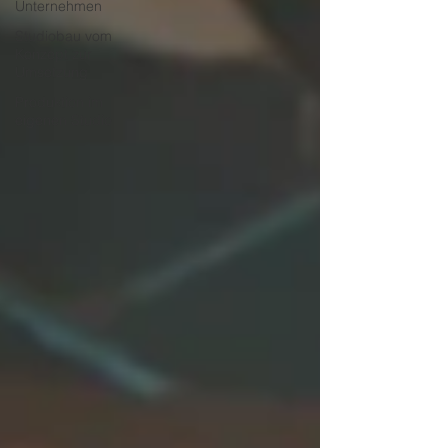
Unternehmen
Studiobau vom
Konzept zur
Umsetzung
Produktion im
eigenen Studio