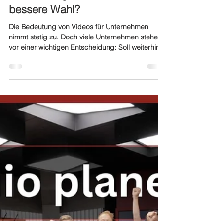
Bedarf definieren: eigenes Studio
Videoproduktion Inhouse vs.
Outsourcing: Was ist die
bessere Wahl?
Die Bedeutung von Videos für Unternehmen
nimmt stetig zu. Doch viele Unternehmen stehen
vor einer wichtigen Entscheidung: Soll weiterhin
auf externe Dienstleister gesetzt werden, oder ist
es an der Zeit, ein eigenes Studio aufzubauen?
Beide Ansätze haben ihre Vor- und Nachteile,
doch ein eigenes Content-Studio bietet oft die
entscheidenden Vorteile in einer schnelllebigen,
digitalen Medienlandschaft. Warum ist
Videoproduktion für Unternehmen so wichtig?
Bewegtbildinhalte sind