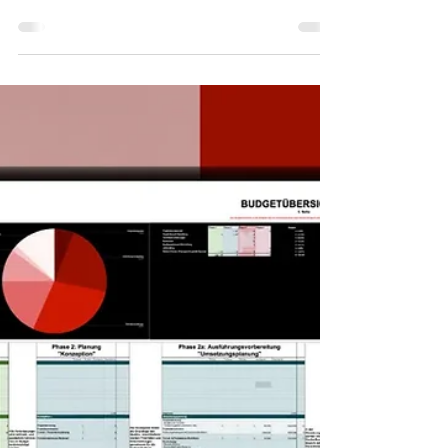
wichtigsten Fragen für dein
perfektes Setup
Ein Videostudio sollte nicht nur technisch,
sondern auch strategisch und kreativ perfekt auf
dein Unternehmen abgestimmt sein. Deshalb ist..