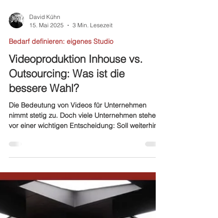
David Kühn
15. Mai 2025
3 Min. Lesezeit
Bedarf definieren: eigenes Studio
Videoproduktion Inhouse vs.
Outsourcing: Was ist die
bessere Wahl?
Die Bedeutung von Videos für Unternehmen
nimmt stetig zu. Doch viele Unternehmen stehen
vor einer wichtigen Entscheidung: Soll weiterhin
auf externe Dienstleister gesetzt werden, oder ist
es an der Zeit, ein eigenes Studio aufzubauen?
Beide Ansätze haben ihre Vor- und Nachteile,
doch ein eigenes Content-Studio bietet oft die