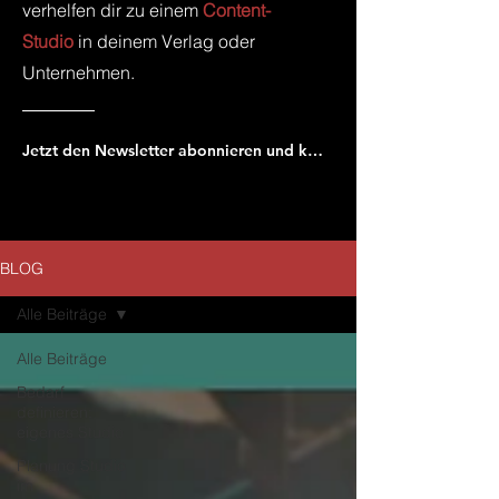
verhelfen dir zu einem
Content-
Studio
in deinem Verlag oder
Unternehmen.
Jetzt den Newsletter abonnieren und keinen neuen Beitrag verpassen!
BLOG
Alle Beiträge
Alle Beiträge
Bedarf
definieren:
eigenes Studio
Planung Studio
im