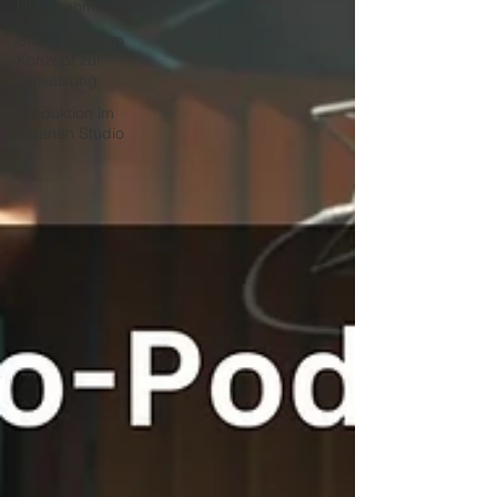
Unternehmen
Studiobau vom
Konzept zur
Umsetzung
Produktion im
eigenen Studio