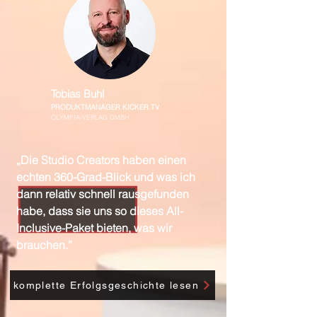
Tobias Buhl
PRODUKTMANAGER KICKER.TV
OLYMPIA-VERLAG GMBH
„Die Studio Creators haben einen
echten 360-Grad-Blick und was ich
dann relativ schnell rausgefunden
habe, dass sie uns so dieses All-
Inclusive-Paket bieten, was wir
brauchen.”
komplette Erfolgsgeschichte lesen