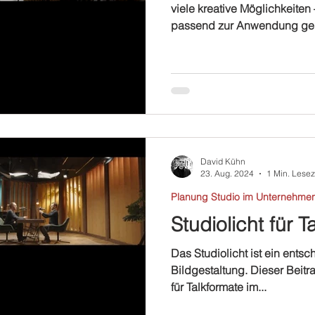
viele kreative Möglichkeiten 
passend zur Anwendung gen
David Kühn
23. Aug. 2024
1 Min. Lesez
Planung Studio im Unternehme
Studiolicht für T
Das Studiolicht ist ein ent
Bildgestaltung. Dieser Beitra
für Talkformate im...