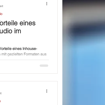
eit
io
orteile eines
udio im
orteile eines Inhouse-
 mit gezielten Formaten aus
it
n