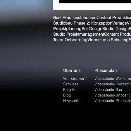
Best Practices
Inhouse-Content Produktio
Studiobau Phase 2: Konzeption
Verlage
Vi
Projektplanung
Set-Design
Studio Design
S
Studio Projektmanagement
Content Produ
Team-Onboarding
Videostudio Schulung
S
Über uns
Phasenplan
Wer sind wir?
Videostudio-Worksh
Services
Videostudio-Konzept
Projekte
Videostudio-Bau
Blog
Videostudio-Onboard
Newsletter
Videostudio-Produkti