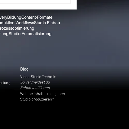
very
Bildung
Content-Formate
duktion Workflows
Studio Einbau
rozessoptimierung
enung
Studio Automatisierung
Blog
Video-Studio Technik:
So vermeidest du
taltung
Fehlinvestitionen
Welche Inhalte im eigenen
Studio produzieren?