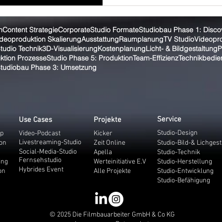
n
Content Strategie
Corporate
Studio Formate
Studiobau Phase 1: Disco
deoproduktion Skalierung
Ausstattung
Raumplanung
TV Studio
Videopro
tudio Technik
3D-Visualisierung
Kostenplanung
Licht- & Bildgestaltung
P
ktion Prozesse
Studio Phase 5: Produktion
Team-Effizienz
Technikbedi
tudiobau Phase 3: Umsetzung
Service
Use Cases
Projekte
Studio-Design
op
Video-Podcast
Kicker
Livestreaming-Studio
ion
Zeit Online
Studio-Bild-& Lichges
Social-Media-Studio
Apella
Studio-Technik
Fernsehstudio
ing
Werteinitiative E.V
Studio-Herstellung
Hybrides Event
on
Alle Projekte
Studio-Entwicklung
Studio-Befähigung
© 2025 Die Filmbauarbeiter GmbH & Co KG