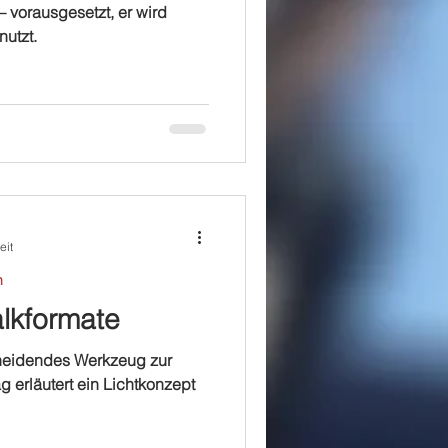
– vorausgesetzt, er wird
utzt.
eit
n
alkformate
scheidendes Werkzeug zur
g erläutert ein Lichtkonzept