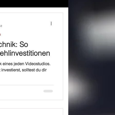
it
n
chnik: So
ehlinvestitionen
k eines jeden Videostudios.
vestierst, solltest du dir