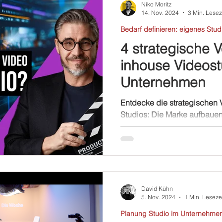
Niko Moritz
14. Nov. 2024
3 Min. Lesez
Bedarf definieren: eigenes Stud
4 strategische V
inhouse Videost
Unternehmen
Entdecke die strategischen V
Studios: Die Marke aufbauen
dem internen Studio.
David Kühn
5. Nov. 2024
1 Min. Leseze
Planung Studio im Unternehme