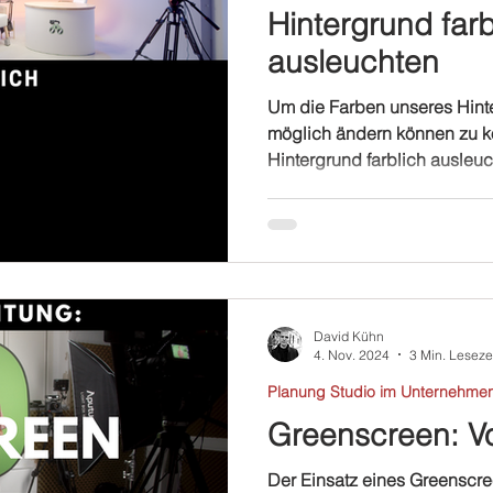
Hintergrund farb
ausleuchten
Um die Farben unseres Hinte
möglich ändern können zu 
Hintergrund farblich ausleuc
David Kühn
4. Nov. 2024
3 Min. Leseze
Planung Studio im Unternehme
Greenscreen: Vo
Der Einsatz eines Greenscre