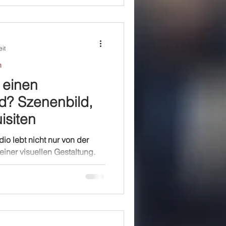
eit
n
 einen
d? Szenenbild,
isiten
io lebt nicht nur von der
iner visuellen Gestaltung.
das