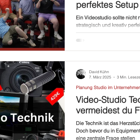
perfektes Setup
Ein Videostudio sollte nicht
strategisch und kreativ perf
abgestimmt sein. Deshalb ist
David Kühn
7. März 2025
3 Min. Leseze
Planung Studio im Unternehme
Video-Studio Te
vermeidest du F
Die Technik ist das Herzstüc
Doch bevor du in Equipment in
eine zentrale Frage stellen