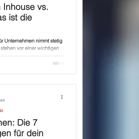
 Inhouse vs.
s ist die
ür Unternehmen nimmt stetig
stehen vor einer wichtigen
auf externe Dienstleister
n der Zeit, ein eigenes
nsätze haben ihre Vor- und
Content-Studio bietet oft die
iner schnelllebigen, digitalen
 Videoproduktion für
wegtbildinhalte sind
eit
io
nen: Die 7
en für dein