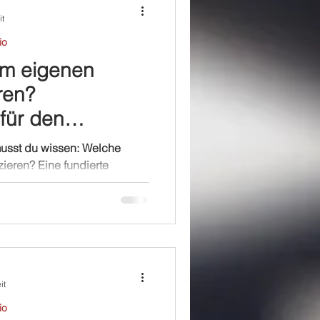
it
io
im eigenen
ren?
für den
musst du wissen: Welche
zieren? Eine fundierte
sel, ...
it
io