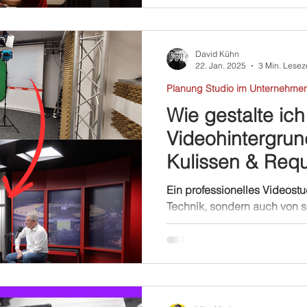
David Kühn
22. Jan. 2025
3 Min. Lesez
Planung Studio im Unternehme
Wie gestalte ich
Videohintergrun
Kulissen & Requ
Ein professionelles Videostud
Technik, sondern auch von se
Der Videohintergrund, also 