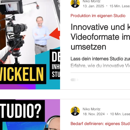
Niko Moritz
13. Jan. 2025
15 Min. Lese
Produktion im eigenen Studio
Innovative und k
Videoformate im
umsetzen
Lass dein internes Studio z
Erfahre, wie du innovative V
die Effizienz steigerst
Niko Moritz
18. Nov. 2024
10 Min. Lese
Bedarf definieren: eigenes Stud