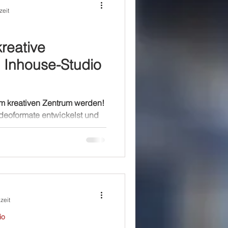
zeit
reative
 Inhouse-Studio
um kreativen Zentrum werden!
ideoformate entwickelst und
zeit
io