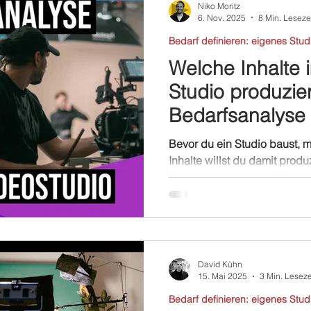
Niko Moritz
6. Nov. 2025
8 Min. Leseze
Bedarf definieren: eigenes Stud
Welche Inhalte 
Studio produzie
Bedarfsanalyse 
Studiobau
Bevor du ein Studio baust, 
Inhalte willst du damit produ
Bedarfsanalyse ist der Schlüs
David Kühn
15. Mai 2025
3 Min. Leseze
Bedarf definieren: eigenes Stud