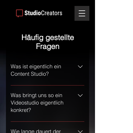
Häufig gestellte
Fragen
Was ist eigentlich ein
Content Studio?
Ein Content Studio ist ein fester
Ort, an dem du regelmäßig
Was bringt uns so ein
hochwertigen Content – vor allem
Videostudio eigentlich
Videos – produzieren kannst. Es
konkret?
ist so eingerichtet, dass du schnell
und ohne viel Aufwand loslegen
Du sparst dir auf Dauer externe
kannst. Kein Aufbau, kein
Produktionskosten, kannst
Wie lange dauert der